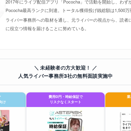
2017年にライブ配信アプリ「Pococha」で活動を開始し、わず
Pococha最高ランクに到達。トータル獲得投げ銭総額は1,500
ライバー事務所への取材を通し、元ライバーの視点から、読者
に役立つ情報を届けることに努めている。
＼ 未経験者の方大歓迎！ ／
人気ライバー事務所3社の無料面談実施中
で
費用0円・時給保証で
業
向け
リスクなくスタート