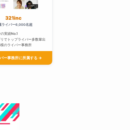
321inc
属ライバー6,000名超
での実績No.1
プリでトップライバー多数輩出
規模のライバー事務所
バー事務所に所属する →