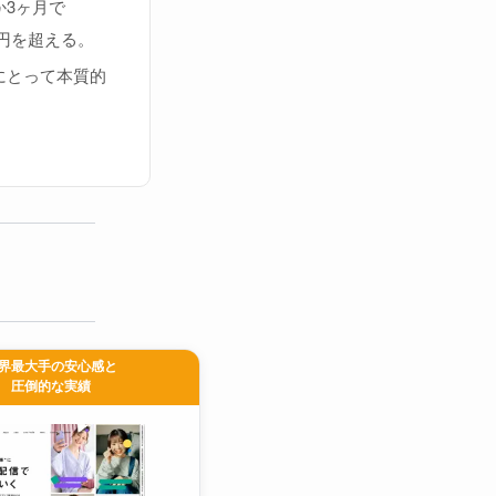
か3ヶ月で
万円を超える。
にとって本質的
界最大手の安心感と
圧倒的な実績