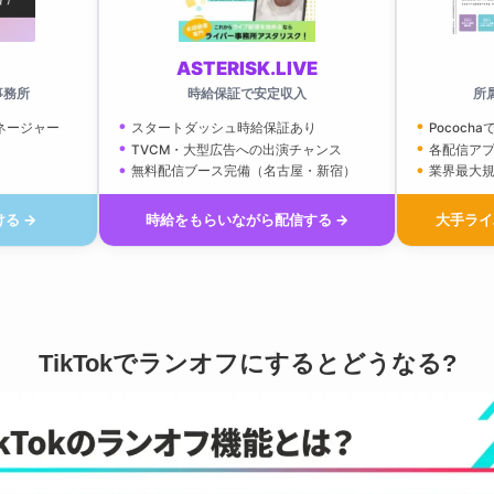
ASTERISK.LIVE
事務所
時給保証で安定収入
所
ネージャー
スタートダッシュ時給保証あり
Pococha
TVCM・大型広告への出演チャンス
各配信ア
無料配信ブース完備（名古屋・新宿）
業界最大
る →
時給をもらいながら配信する →
大手ライ
TikTokでランオフにするとどうなる?