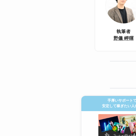
執筆者
野儀 岬暉
手厚いサポート
安定して稼ぎたい人