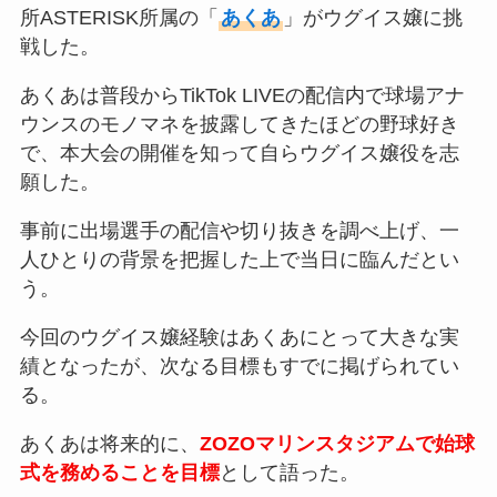
所ASTERISK所属の「
あくあ
」がウグイス嬢に挑
戦した。
あくあは普段からTikTok LIVEの配信内で球場アナ
ウンスのモノマネを披露してきたほどの野球好き
で、本大会の開催を知って自らウグイス嬢役を志
願した。
事前に出場選手の配信や切り抜きを調べ上げ、一
人ひとりの背景を把握した上で当日に臨んだとい
う。
今回のウグイス嬢経験はあくあにとって大きな実
績となったが、次なる目標もすでに掲げられてい
る。
あくあは将来的に、
ZOZOマリンスタジアムで始球
式を務めることを目標
として語った。