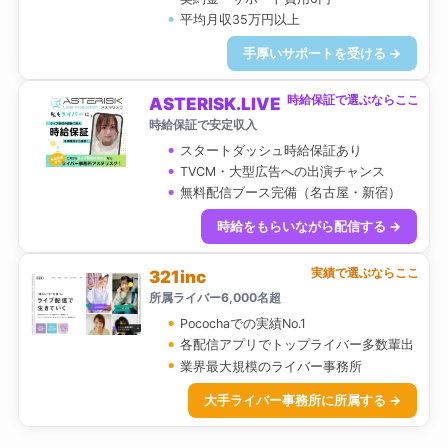
平均月収35万円以上
手厚いサポートを受ける →
時給保証で選ぶならここ
ASTERISK.LIVE
時給保証で安定収入
スタートダッシュ時給保証あり
TVCM・大型広告への出演チャンス
無料配信ブース完備（名古屋・新宿）
時給をもらいながら配信する →
実績で選ぶならここ
321inc
所属ライバー6,000名超
Pocochaでの実績No.1
各配信アプリでトップライバー多数輩出
業界最大規模のライバー事務所
大手ライバー事務所に所属する →