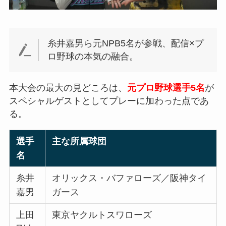
糸井嘉男ら元NPB5名が参戦、配信×プ
ロ野球の本気の融合。
本大会の最大の見どころは、
元プロ野球選手5名
が
スペシャルゲストとしてプレーに加わった点であ
る。
選手
主な所属球団
名
糸井
オリックス・バファローズ／阪神タイ
嘉男
ガース
上田
東京ヤクルトスワローズ