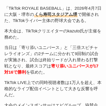
「TikTok ROYALE BASEBALL」は、2026年4月7日
に大阪・堺市の
くら寿司スタジアム堺
で開催され
た、TikTokライバー主体の野球大会である。
本大会は、TikTokクリエイターのkazuto氏が主催を
務めた。
当日は「寄り添いユニバース」と「三倍スピチャ
レライオンズ」の2チームに分かれて9回制の試合
が実施され、試合は終始リードが入れ替わる打撃
戦となり、最終スコアは
寄り添いユニバースが17
対16で勝利
を収めた。
TikTok LIVE上での同時視聴者数は1万人を超え、本
格的なライブ配信イベントとして大きな反響を呼
んだ。
大会のメインスポンサーはエピグループ、協賛企