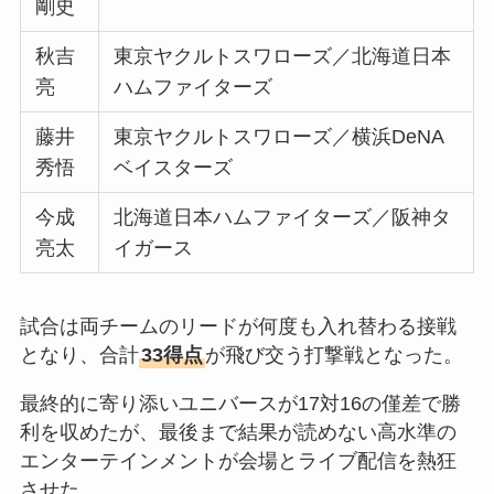
剛史
秋吉
東京ヤクルトスワローズ／北海道日本
亮
ハムファイターズ
藤井
東京ヤクルトスワローズ／横浜DeNA
秀悟
ベイスターズ
今成
北海道日本ハムファイターズ／阪神タ
亮太
イガース
試合は両チームのリードが何度も入れ替わる接戦
となり、合計
33得点
が飛び交う打撃戦となった。
最終的に寄り添いユニバースが17対16の僅差で勝
利を収めたが、最後まで結果が読めない高水準の
エンターテインメントが会場とライブ配信を熱狂
させた。