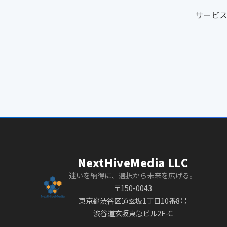
サービ
NextHiveMedia LLC
迷いを納得に、選択から未来を広げる。
〒150-0043
東京都渋谷区道玄坂1丁目10番8号
渋谷道玄坂東急ビル2F-C