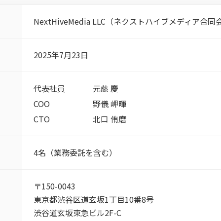
NextHiveMedia LLC（ネクストハイブメディア合
2025年7月23日
代表社員
元藤 慶
COO
野儀 岬暉
CTO
北口 侑磨
4名（業務委託を含む）
〒150-0043
東京都渋谷区道玄坂1丁目10番8号
渋谷道玄坂東急ビル2F-C