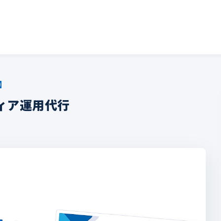
】
ィア運用代行