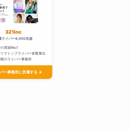
321inc
属ライバー6,000名超
での実績No.1
プリでトップライバー多数輩出
規模のライバー事務所
バー事務所に所属する →