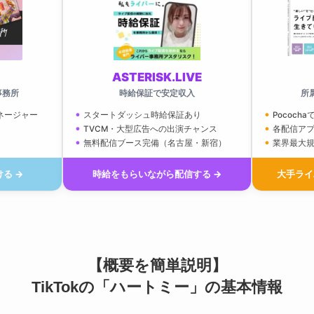
ASTERISK.LIVE
事務所
時給保証で安定収入
所
ネージャー
スタートダッシュ時給保証あり
Pococha
TVCM・大型広告への出演チャンス
各配信ア
無料配信ブース完備（名古屋・新宿）
業界最大
る →
時給をもらいながら配信する →
大手ライ
【概要を簡単説明】
TikTokの「ハートミー」の基本情報