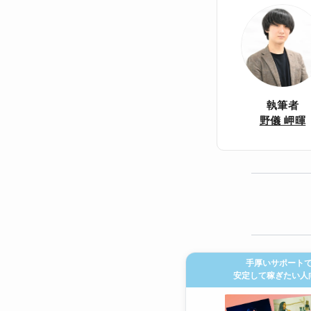
執筆者
野儀 岬暉
手厚いサポート
安定して稼ぎたい人