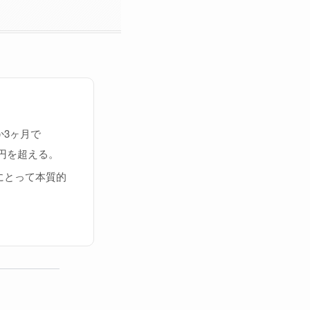
か3ヶ月で
万円を超える。
にとって本質的