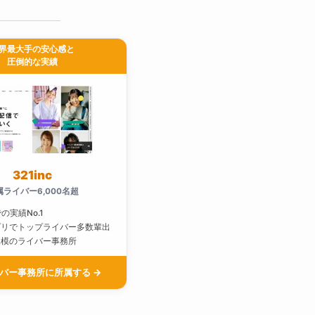
界最大手の安心感と
圧倒的な実績
321inc
属ライバー6,000名超
での実績No.1
プリでトップライバー多数輩出
規模のライバー事務所
バー事務所に所属する →