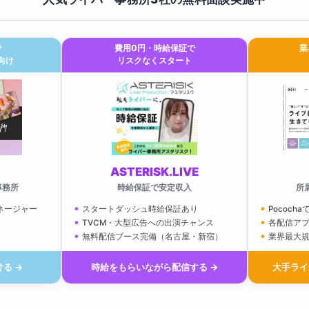
で
費用0円・時給保証で
業
向け
リスクなくスタート
ASTERISK.LIVE
事務所
時給保証で安定収入
所
ネージャー
スタートダッシュ時給保証あり
Pococha
TVCM・大型広告への出演チャンス
各配信ア
無料配信ブース完備（名古屋・新宿）
業界最大
る →
時給をもらいながら配信する →
大手ライ