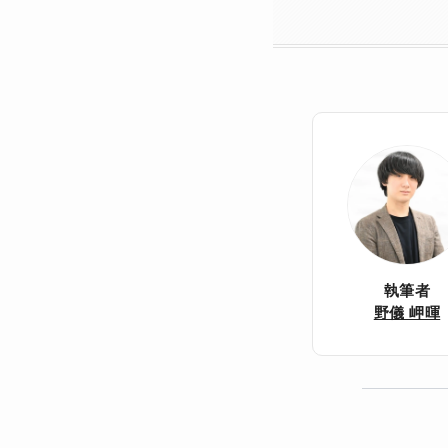
執筆者
野儀 岬暉