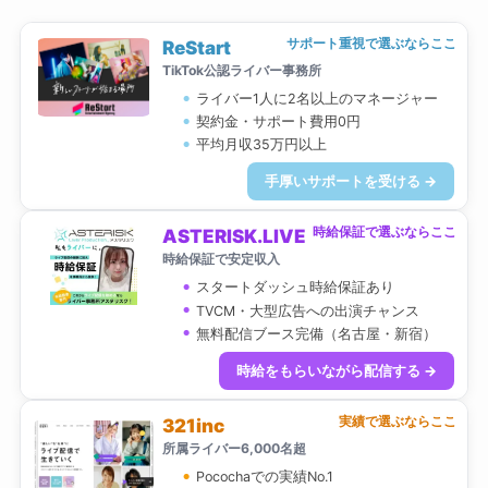
サポート重視で選ぶならここ
ReStart
TikTok公認ライバー事務所
ライバー1人に2名以上のマネージャー
契約金・サポート費用0円
平均月収35万円以上
手厚いサポートを受ける →
時給保証で選ぶならここ
ASTERISK.LIVE
時給保証で安定収入
スタートダッシュ時給保証あり
TVCM・大型広告への出演チャンス
無料配信ブース完備（名古屋・新宿）
時給をもらいながら配信する →
実績で選ぶならここ
321inc
所属ライバー6,000名超
Pocochaでの実績No.1