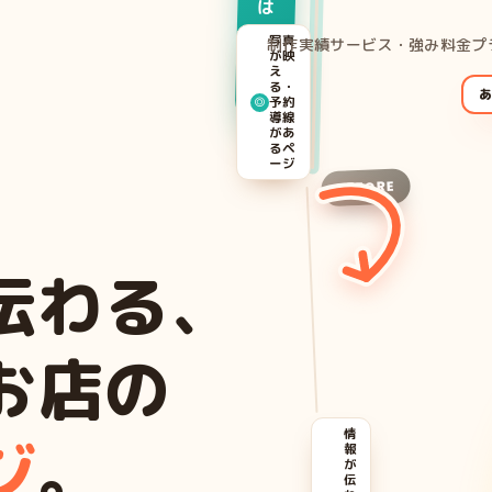
は
こ
写真
制作実績
サービス・強み
料金プ
が映
ち
え
る・
ら
◎
予約
導線
があ
るペ
ージ
BEFORE
伝わる、
お店の
情
ジ
。
報
が
伝