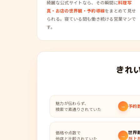
綺麗な公式サイトなら、その瞬間に
料理写
真・お店の世界観・予約導線
をまとめて見せ
られる。寝ている間も働き続ける営業マンで
す。
きれ
魅力が伝わらず、
→
予約
検索で素通りされていた
世界
価格や点数で
→
他店と比較されていた
が上