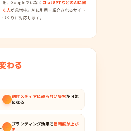
を、Googleではなく
ChatGPTなどのAIに聞
く人
が急増中。AIに引用・紹介されるサイト
づくりに対応します。
変わる
他社メディアに頼らない集客
が可能
→
になる
ブランディング効果で
信頼度が上が
→
に
る