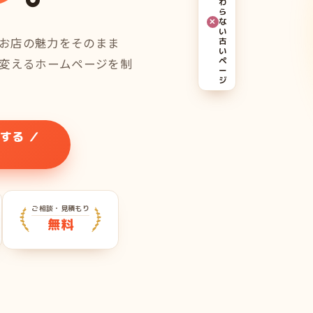
わ
ら
✕
な
い
お店の魅力をそのまま
古
い
に変えるホームページを制
ペ
ー
ジ
する ／
ご相談・見積もり
無料